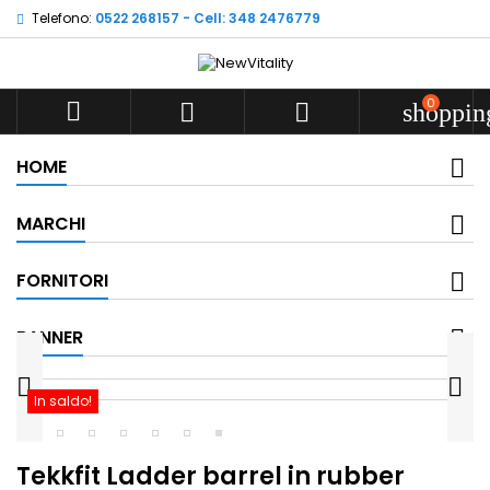
Telefono:
0522 268157 - Cell: 348 2476779
0



shoppin
HOME
MARCHI
FORNITORI
BANNER


In saldo!
Tekkfit Ladder barrel in rubber