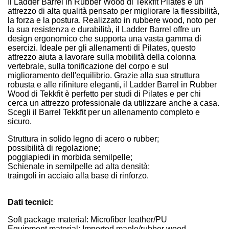
Il Ladder Barrel in Rubber Wood di Tekkfit Pilates è un
attrezzo di alta qualità pensato per migliorare la flessibilità,
la forza e la postura. Realizzato in rubbere wood, noto per
la sua resistenza e durabilità, il Ladder Barrel offre un
design ergonomico che supporta una vasta gamma di
esercizi. Ideale per gli allenamenti di Pilates, questo
attrezzo aiuta a lavorare sulla mobilità della colonna
vertebrale, sulla tonificazione del corpo e sul
miglioramento dell'equilibrio. Grazie alla sua struttura
robusta e alle rifiniture eleganti, il Ladder Barrel in Rubber
Wood di Tekkfit è perfetto per studi di Pilates e per chi
cerca un attrezzo professionale da utilizzare anche a casa.
Scegli il Barrel Tekkfit per un allenamento completo e
sicuro.
Struttura in solido legno di acero o rubber;
possibilità di regolazione;
poggiapiedi in morbida semilpelle;
Schienale in semilpelle ad alta densità;
traingoli in acciaio alla base di rinforzo.
Dati tecnici:
Soft package material: Microfiber leather/PU
Equipment material: Imported maple/rubber wood