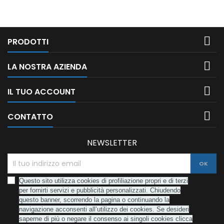
di sfidare altri atleti in sella a
chiuso: 910x740x1380
una bici da corsa? Se la
mmDimensioni imballo:
risposta a queste domande
1675x770x220 mm Peso
è...
imballo (Kg): 60

PRODOTTI
kgInclinazione: elettrica 10%
su 15...

LA NOSTRA AZIENDA

IL TUO ACCOUNT

CONTATTO
NEWSLETTER
Questo sito utilizza cookies di profiliazione propri e di terzi
per fornirti servizi e pubblicità personalizzati. Chiudendo
questo banner, scorrendo la pagina o continuando la
navigazione acconsenti all’utilizzo dei cookies. Se desideri
saperne di più o negare il consenso ai singoli cookies
clicca