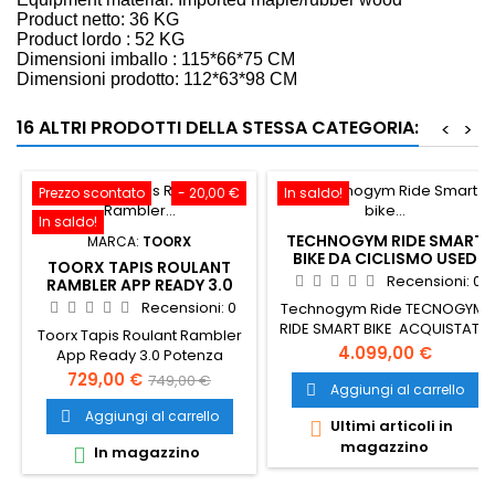
Product netto: 36 KG
Product lordo : 52 KG
Dimensioni imballo : 115*66*75 CM
Dimensioni prodotto: 112*63*98 CM
16 ALTRI PRODOTTI DELLA STESSA CATEGORIA:
<
>
Prezzo scontato
- 20,00 €
In saldo!
In saldo!
TECHNOGYM RIDE SMART
MARCA:
TOORX
BIKE DA CICLISMO USED
TOORX TAPIS ROULANT
2024
Recensioni:
0
RAMBLER APP READY 3.0
MOTORE BRUSHLESS
Recensioni:
0
Technogym Ride TECNOGYM
RIDE SMART BIKE ACQUISTATA
Toorx Tapis Roulant Rambler
A GENNAIO 2024 VERO
Prezzo
4.099,00 €
App Ready 3.0 Potenza
AFFARE! Mai pensato di
motore: 2/3 (Peak) HP DC
Prezzo
Prezzo
729,00 €
749,00 €
pedalare come un ciclista su
Aggiungi al carrello

BRUSHLESS Rilevamento
base
strada ma nel comfort di
pulsazioni: Si, hand pulse
Aggiungi al carrello

Ultimi articoli in

casa? Mai pensato di rivivere,
Fascia cardio: Ricevitore
magazzino
tra le pareti domestiche, le
In magazzino

wireless per fascia cardio
emozioni di una classica del
integrato Dimensioni Aperto:
ciclismo? Hai mai desiderato
1562x740x1220 mmDimensioni