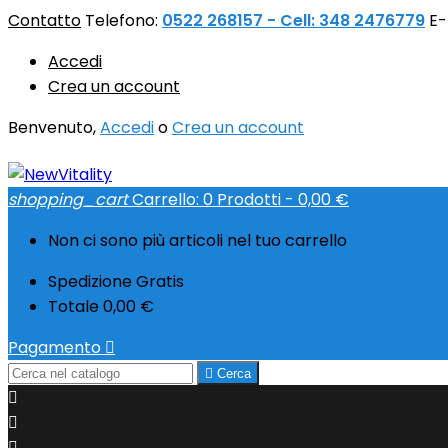
Contatto
Telefono:
0522 268157 - Cell: 348 2476779
E-
Accedi
Crea un account
Benvenuto,
Accedi
o
Crea un account
shopping_cart
Carrello:
0
Prodotti - 0,00 €
Non ci sono più articoli nel tuo carrello
Spedizione
Gratis
Totale
0,00 €
Pagamento


Cerca


